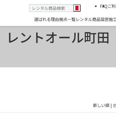
FAQ
ご利
選ばれる理由
拠点一覧
レンタル商品
設営施
レントオール町田
新しい順 |