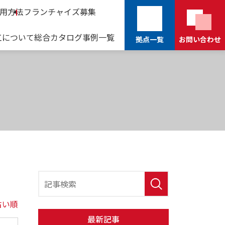
用方法
フランチャイズ募集
工について
総合カタログ
事例一覧
拠点一覧
お問い合わせ
新しいウィンドウで開きます
古い順
最新記事