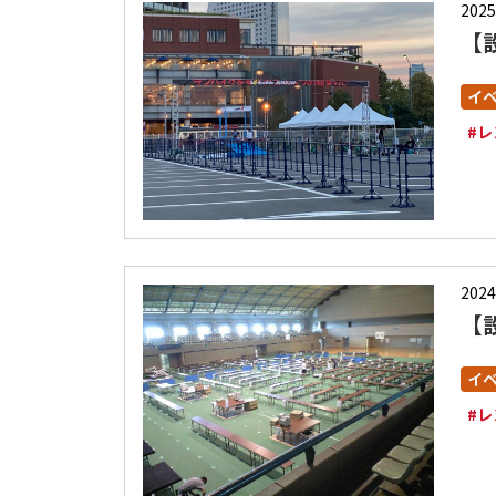
2025
【
イ
#
2024
【
イ
#