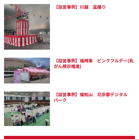
【設営事例】川越 盆踊り
【設営事例】福岡東 ピンクフルデー(乳
がん検診推進)
【設営事例】福知山 北京都デジタル
パーク