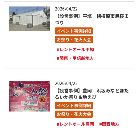
2026/04/22
【設営事例】平塚 相模原市民桜ま
つり
イベント事例詳細
お祭り・花火大会
#レントオール平塚
#関東・甲信越地方
2026/04/22
【設営事例】豊岡 浜坂みなとほた
るいか祭り＆地えび
イベント事例詳細
お祭り・花火大会
#レントオール豊岡
#関西地方