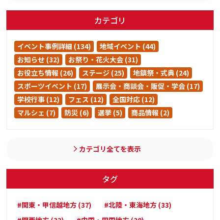
カテゴリ
イベント事例詳細 (134)
地域イベント (44)
お知らせ (32)
お祭り・花火大会 (31)
お役立ち情報 (26)
ステージ (25)
地鎮祭・式典 (24)
スポーツイベント (17)
展示会・商談会・販促・学会 (17)
学校行事 (12)
フェス (12)
全国対応 (12)
マルシェ (7)
防災 (6)
選挙 (5)
商品情報 (2)
カテゴリ全てを表示
タグ
#関東・甲信越地方 (37)
#北陸・東海地方 (33)
#関西地方 (32)
#中国・四国地方 (20)