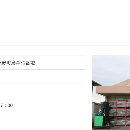
市東野町烏森32番地
7：00