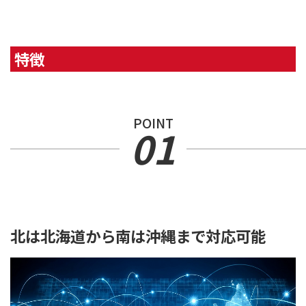
特徴
POINT
01
北は北海道から南は沖縄まで対応可能